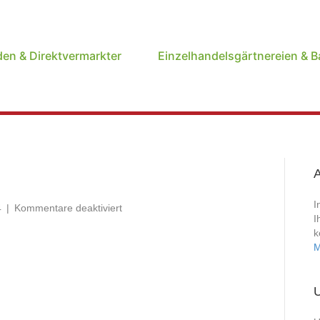
den & Direktvermarkter
Einzelhandelsgärtnereien & 
A
I
für
4
|
Kommentare deaktiviert
I
23
k
M